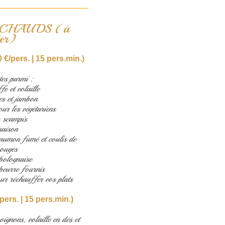
 CHAUDS (à
er)
 €/pers. | 15 pers.min.)
es parmi :
fe et volaille
s et jambon
ur les végétariens
x scampis
aison
saumon fumé et coulis de
rouges
bolognaise
beurre fournis
ur réchauffer vos plats
pers. | 15 pers.min.)
oignons, volaille en dés et