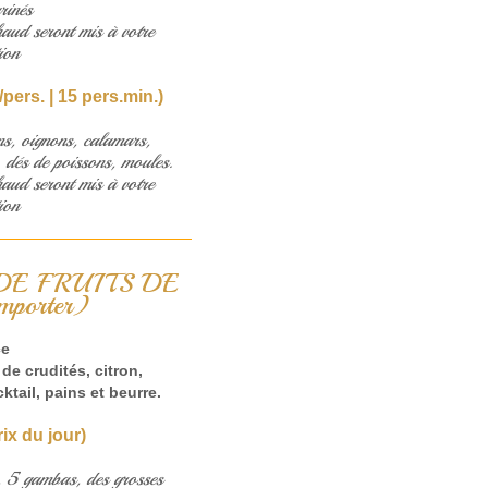
rinés
haud seront mis à votre
ion
/pers. | 15 pers.min.)
ns, oignons, calamars,
 dés de poissons, moules.
haud seront mis à votre
ion
DE FRUITS DE
porter)
ce
de crudités, citron,
ktail, pains et beurre.
ix du jour)
, 5 gambas, des grosses