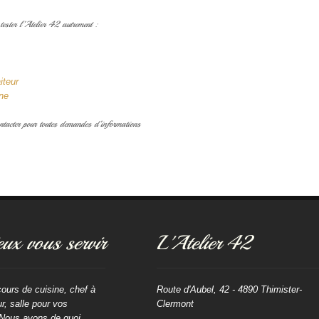
tester l’Atelier 42 autrement :
iteur
ine
ontacter pour toutes demandes d’informations
ux vous servir
L'Atelier 42
cours de cuisine, chef à
Route d'Aubel, 42 - 4890 Thimister-
ur, salle pour vos
Clermont
Nous avons de quoi