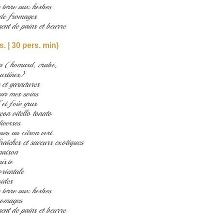
terre aux herbes
 de fromages
ent de pains et beurre
s. | 30 pers. min)
er (homard, crabe,
ustines)
et garnitures
ar mes soins
et foie gras
on vitello tonato
iverses
es au citron vert
raîches et saveurs exotiques
maison
ixte
rientale
ides
terre aux herbes
romages
ent de pains et beurre