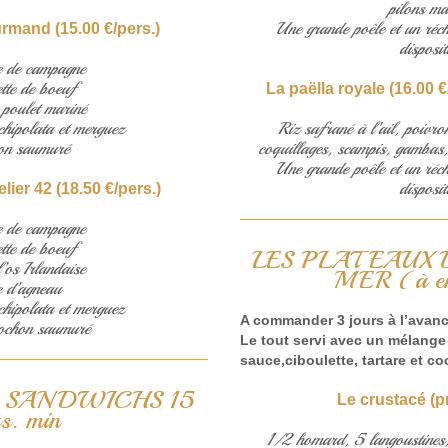
pilons ma
Une grande poêle et un réc
rmand (15.00 €/pers.)
disposit
e de campagne
tte de boeuf
La paëlla royale (16.00 €
 poulet mariné
hipolata et merguez
Riz safrané à l’ail, poivro
on saumuré
coquillages, scampis, gambas,
Une grande poêle et un réc
disposit
lier 42 (18.50 €/pers.)
e de campagne
tte de boeuf
LES PLATEAUX 
’os Irlandaise
MER (à em
 d’agneau
hipolata et merguez
A commander 3 jours à l’avan
cochon saumuré
Le tout servi avec un mélange 
sauce,ciboulette, tartare et coc
S SANDWICHS 15
Le crustacé (pr
rs. min
1/2 homard, 5 langoustines