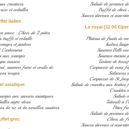
aux crustacés
Salade de pommes de 
rizo et volailles
Buffet de choix
Sauces diverses et assortim
fet italien
Le royal (32.00 €/per
en sauce : Choix de 2 pâtes
 truffe et volaille
Plateau de fruits de m
omages et jambon
huitres,lango
li Carbonara
Saumon Belle vue 
s aux scampis
Saumon mariné p
gne maison
Tartare de boeuf 
ard, saumon fumé et coulis de
Carpaccio de veau faç
ons rouges
Salaisons d
Carpaccio de St Jacqu
Salade de crevettes aux herbes f
et asiatique
Crudités 
mpis aux saveurs asiatiques
Salade m
illes aigre-doux
Taboulé à l’o
s de riz et de nouilles sautées
Pâtes fro
Salade de pommes de 
Choix de f
uffet grec
Sauces diverses et assortim