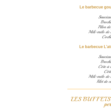
Le barbecue gou
Sauciss
Broche
Pilon de
Méli-mélo de c
Coch
Le barbecue L’ate
Sauciss
Broche
Côte à l
Côte
Méli-mélo de c
Filet de 
LES BUFFET
pe