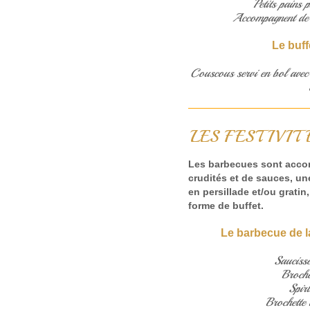
Petits pains 
Accompagnent de s
Le buf
Couscous servi en bol avec 
LES FESTIVI
Les barbecues sont acco
crudités et de sauces, u
en persillade et/ou grati
forme de buffet.
Le barbecue de la
Sauciss
Broche
Spir
Brochette 