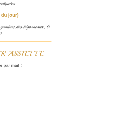
ortiquées
 du jour)
 gambas,des bigorneaux, 6
s
R ASSIETTE
 par mail :