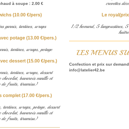
crevettes déc
échaud à soupe : 2.00 €
wichs (10.00 €/pers)
Le royal(prix
ns garnis, tartines, wraps
1/2 homard, 5 langoustines, 5
huître
vec potage (13.00 €/pers.)
rnis, tartines, wraps, potage
LES MENUS SU
vec dessert (15.00 €/pers.)
Confection et prix sur demande
info@latelier42.be
rnis, tartines, wraps, dessert
chocolat, bavarois vanille et
de fruits, tiramisu)
 complet (17.00 €/pers.)
, tartines, wraps, potage, dessert
chocolat, bavarois vanille et
de fruits, tiramisu)