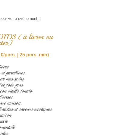
 pour votre évènement :
DS (à livrer ou
ter)
 €/pers. | 25 pers. min)
vers
et garnitures
ar mes soins
et foie gras
on vitello tonato
iverses
aré maison
raîches et saveurs exotiques
maison
ixte
rientale
ides