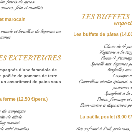
pita farcis de gyros
auces, feta et crudités
LES BUFFETS
fet marocain
emport
viande et bouillon de légumes au
Les buffets de pâtes (14.00
cumin
Choix de 4 pât
Rigatoni à la truf
TES EXTERIEURES
Penne 4 fromage
Spirelli aux légumes po
Farfalles au
mpagnés d’une farandole de
Lasagne m
ne poêlée de pommes de terre
Cannelloni ricotta épinard, 
n, un assortiment de pains sous
poivrons 
Spaghetti à la 
Pains, fromage et 
 ferme (12.50 €/pers.)
Bain-marie à disposition po
e de campagne
tte de dinde
La paëlla poulet (8.00 €/
ling mariné
de mini boudins
Riz safrané à l’ail, poivrons, 