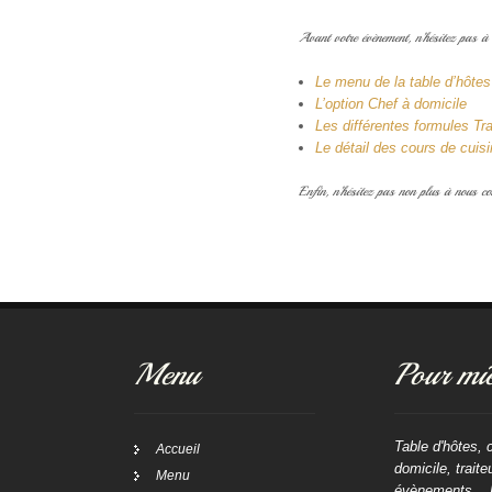
Avant votre évènement, n’hésitez pas à 
Le menu de la table d’hôtes
L’option Chef à domicile
Les différentes formules Tra
Le détail des cours de cuis
Enfin, n’hésitez pas non plus à nous c
Menu
Pour mie
Table d'hôtes, 
Accueil
domicile, traite
Menu
évènements... 