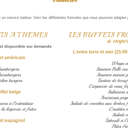
 un service traiteur. Voici les différentes formules que nous pouvons adapter
ETS A THEMES
LES BUFFETS FROI
à empor
est disponible sur demande
L’entre terre et mer (25.00
et américain
Wraps di
hamburgers
Saumon Belle vue 
eeseburgers
Saumon mariné p
cken burgers
Tartare de boeuf 
Carpaccio de veau faç
Salaisons d
ffet belge
Américain prép
sons à l’ostendaise
Salade de crevettes aux herbes f
la liégeoise et frites
Crudités 
Salade m
Taboulé à l’o
fet espagnol
Pâtes fro