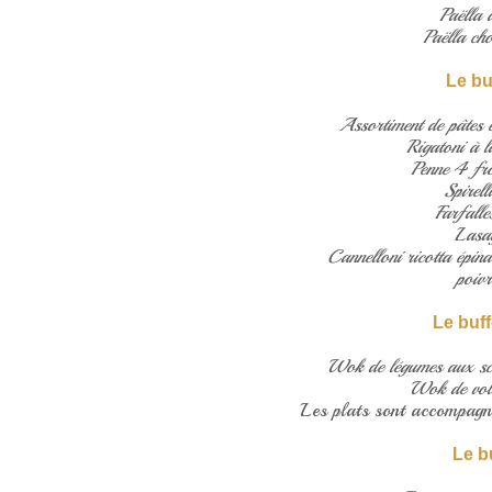
Paëlla 
Paëlla cho
Le buf
Assortiment de pâtes 
Rigatoni à la
Penne 4 fr
Spirel
Farfalle
Lasa
Cannelloni ricotta épin
poivr
Le buff
Wok de légumes aux sca
Wok de vola
Les plats sont accompagné
Le b